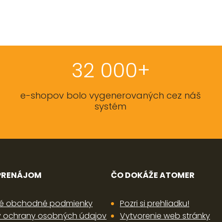
32 000+
e-shopov bolo vygenerovaných cez náš
systém
 PRENÁJOM
ČO DOKÁŽE ATOMER
é obchodné podmienky
Pozri si prehliadku!
 ochrany osobných údajov
Vytvorenie web stránky