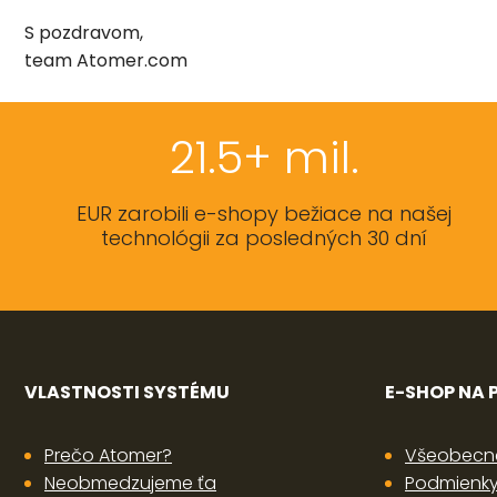
S pozdravom,
team Atomer.com
21.5+ mil.
EUR zarobili e-shopy bežiace na našej
technológii za posledných 30 dní
VLASTNOSTI SYSTÉMU
E-SHOP NA
Prečo Atomer?
Všeobecn
Neobmedzujeme ťa
Podmienky