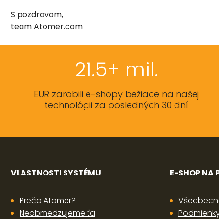
S pozdravom,
team Atomer.com
21.5+ mil.
EUR zarobili e-shopy bežiace na našej
technológii za posledných 30 dní
VLASTNOSTI SYSTÉMU
E-SHOP NA
Prečo Atomer?
Všeobecn
Neobmedzujeme ťa
Podmienky