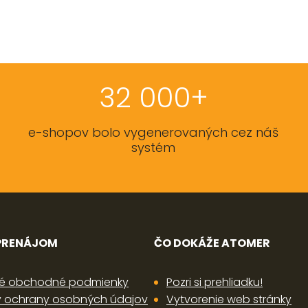
32 000+
e-shopov bolo vygenerovaných cez náš
systém
 PRENÁJOM
ČO DOKÁŽE ATOMER
é obchodné podmienky
Pozri si prehliadku!
 ochrany osobných údajov
Vytvorenie web stránky