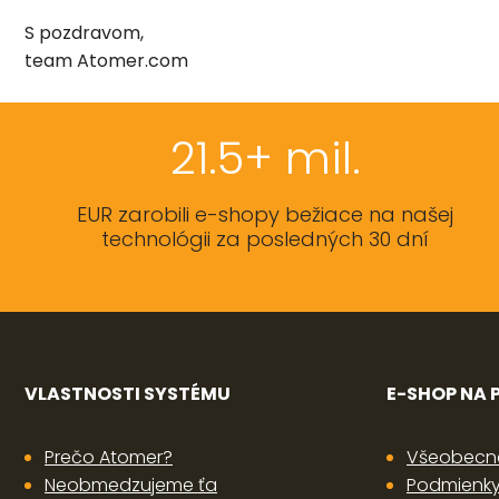
S pozdravom,
team Atomer.com
21.5+ mil.
EUR zarobili e-shopy bežiace na našej
technológii za posledných 30 dní
VLASTNOSTI SYSTÉMU
E-SHOP NA
Prečo Atomer?
Všeobecn
Neobmedzujeme ťa
Podmienky