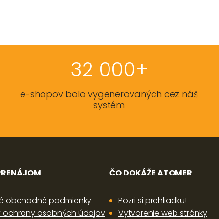
32 000+
e-shopov bolo vygenerovaných cez náš
systém
 PRENÁJOM
ČO DOKÁŽE ATOMER
é obchodné podmienky
Pozri si prehliadku!
 ochrany osobných údajov
Vytvorenie web stránky